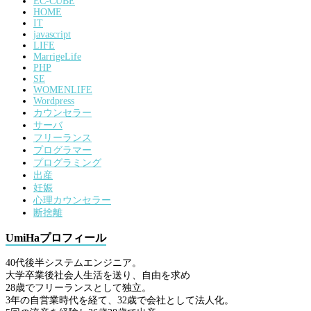
EC-CUBE
HOME
IT
javascript
LIFE
MarrigeLife
PHP
SE
WOMENLIFE
Wordpress
カウンセラー
サーバ
フリーランス
プログラマー
プログラミング
出産
妊娠
心理カウンセラー
断捨離
UmiHaプロフィール
40代後半システムエンジニア。
大学卒業後社会人生活を送り、自由を求め
28歳でフリーランスとして独立。
3年の自営業時代を経て、32歳で会社として法人化。