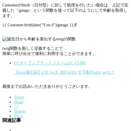
Customerのbirth（日付型）に対して処理を行いたい場合は、上記で定
義した「getage」という関数を使って以下のようにして年齢を取得し
ます。
{{ Customer.birth|date(“Y-m-d”)|getage }}才
twig関数を新しく定義することで
簡単に呼び出せて便利に利用することができます。
ECオープンプラットフォームEC-CUBE
【twig備忘録】if文,for文,改行nl2br,文字配列split,setなど
最後までお読みいただきありがとうございます。
Tweet
Share
+1
Hatena
Pin it
関連記事