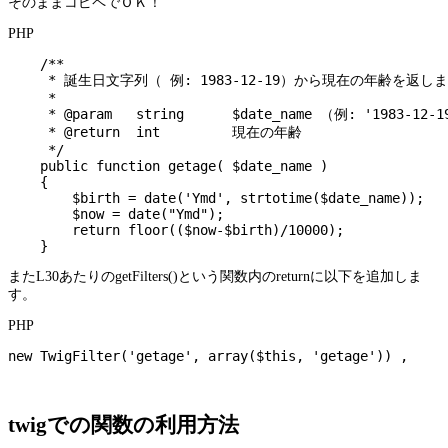
そのままコピペでＯＫ！
PHP
    /**

     * 誕生日文字列（ 例: 1983-12-19）から現在の年齢を返しま
     *

     * @param   string      $date_name （例: '1983-12-1
     * @return  int         現在の年齢

     */

    public function getage( $date_name )

    {

        $birth = date('Ymd', strtotime($date_name));

        $now = date("Ymd");

        return floor(($now-$birth)/10000);

    }
またL30あたりのgetFilters()という関数内のreturnに以下を追加しま
す。
PHP
new TwigFilter('getage', array($this, 'getage')) ,
twigでの関数の利用方法