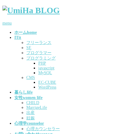
menu
ホーム
home
IT
it
フリーランス
SE
プログラマー
プログラミング
PHP
javascript
MySQL
CMS
EC-CUBE
WordPress
暮らし
life
女性
women life
CHILD
MarrigeLife
出産
妊娠
心理学
counselor
心理カウンセラー