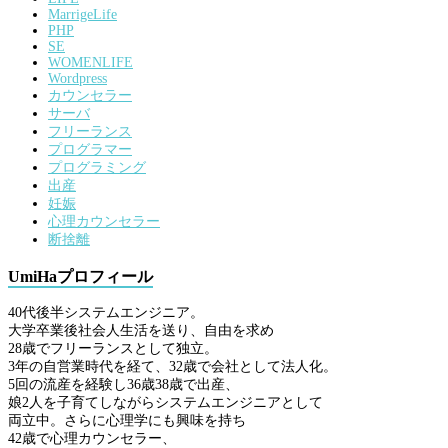
MarrigeLife
PHP
SE
WOMENLIFE
Wordpress
カウンセラー
サーバ
フリーランス
プログラマー
プログラミング
出産
妊娠
心理カウンセラー
断捨離
UmiHaプロフィール
40代後半システムエンジニア。
大学卒業後社会人生活を送り、自由を求め
28歳でフリーランスとして独立。
3年の自営業時代を経て、32歳で会社として法人化。
5回の流産を経験し36歳38歳で出産、
娘2人を子育てしながらシステムエンジニアとして
両立中。さらに心理学にも興味を持ち
42歳で心理カウンセラー、