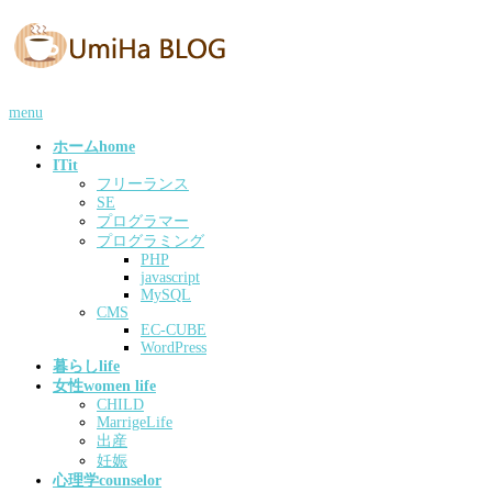
menu
ホーム
home
IT
it
フリーランス
SE
プログラマー
プログラミング
PHP
javascript
MySQL
CMS
EC-CUBE
WordPress
暮らし
life
女性
women life
CHILD
MarrigeLife
出産
妊娠
心理学
counselor