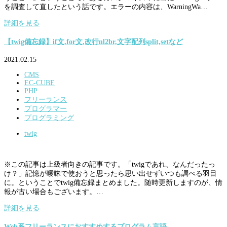
を調査して直したという話です。エラーの内容は、WarningWa…
詳細を見る
【twig備忘録】if文,for文,改行nl2br,文字配列split,setなど
2021.02.15
CMS
EC-CUBE
PHP
フリーランス
プログラマー
プログラミング
twig
※この記事は上級者向きの記事です。「twigであれ、なんだったっ
け？」記憶が曖昧で使おうと思ったら思い出せずいつも調べる羽目
に。ということでtwig備忘録まとめました。随時更新しますのが、情
報が古い場合もございます。…
詳細を見る
Web系フリーランスにおすすめするプログラム言語