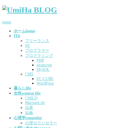
menu
ホーム
home
IT
it
フリーランス
SE
プログラマー
プログラミング
PHP
javascript
MySQL
CMS
EC-CUBE
WordPress
暮らし
life
女性
women life
CHILD
MarrigeLife
出産
妊娠
心理学
counselor
心理カウンセラー